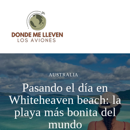
Blog de Viajes – Donde me
Blog de Viajes con consejos, recomendaciones, sensaciones y
lleven los aviones
guías basadas en mi experiencia
AUSTRALIA
Pasando el día en
Whiteheaven beach: la
playa más bonita del
mundo