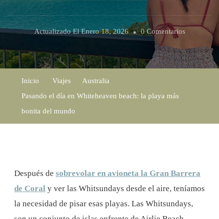
En
Actualizado El
Enero 18, 2026
0 Comentarios
Pasando
El
Día
Inicio
Viajes
Australia
En
Pasando el día en Whiteheaven beach: la playa más
Whiteheav
bonita del mundo
Beach:
La
Playa
Más
Después de
sobrevolar en avioneta la Gran Barrera
Bonita
de Coral
y ver las Whitsundays desde el aire, teníamos
Del
la necesidad de pisar esas playas. Las Whitsundays,
Mundo
son un conjunto de islas enfrente de Airlie Beach