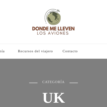
lleven los aviones
es y guías basadas en mi experiencia
nía
Recursos del viajero
Contacto
CATEGORÍA
UK