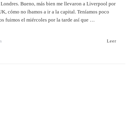
 Londres. Bueno, más bien me llevaron a Liverpool por
UK, cómo no íbamos a ir a la capital. Teníamos poco
s fuimos el miércoles por la tarde así que …
En
Leer
s
Qué
Hacer
En
Londres
En
3
Días:
Con
Mapa