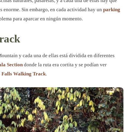
scinas naturales, pasarelas, y a cada una de ellas hay que
s enorme. Sin embargo, en cada actividad hay un
parking
roblema para aparcar en ningún momento.
Track
untain y cada una de ellas está dividida en diferentes
la Section
donde la ruta era cortita y se podían ver
s Falls Walking Track
.