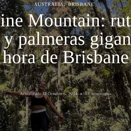
AUSTRALIA
BRISBANE
ne Mountain: rut
 y palmeras gigan
hora de Brisbane
En
Actualizado El
Octubre 6, 2024
0 Comentarios
Tamborine
Mountain:
Rutas
Entre