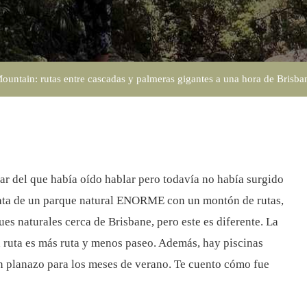
Cascadas
Y
Palmeras
untain: rutas entre cascadas y palmeras gigantes a una hora de Brisba
Gigantes
A
Una
Hora
De
r del que había oído hablar pero todavía no había surgido
Brisbane
 trata de un parque natural ENORME con un montón de rutas,
es naturales cerca de Brisbane, pero este es diferente. La
 ruta es más ruta y menos paseo. Además, hay piscinas
 planazo para los meses de verano. Te cuento cómo fue