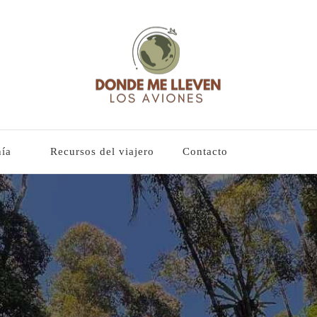
lleven los aviones
es y guías basadas en mi experiencia
ía
Recursos del viajero
Contacto