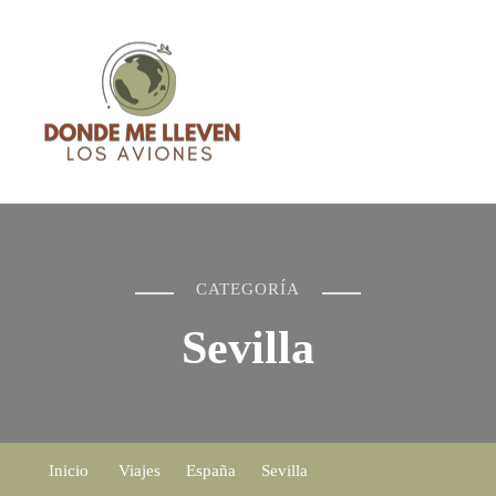
Blog de Viajes – Donde me
Blog de Viajes con consejos, recomendaciones, sensaciones y
lleven los aviones
guías basadas en mi experiencia
CATEGORÍA
Sevilla
Inicio
Viajes
España
Sevilla