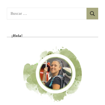
De
Buscar:
Sevilla:
Historia,
Curiosidades
Y
¡Hola!
Por
Qué
Deberías
Visitarla