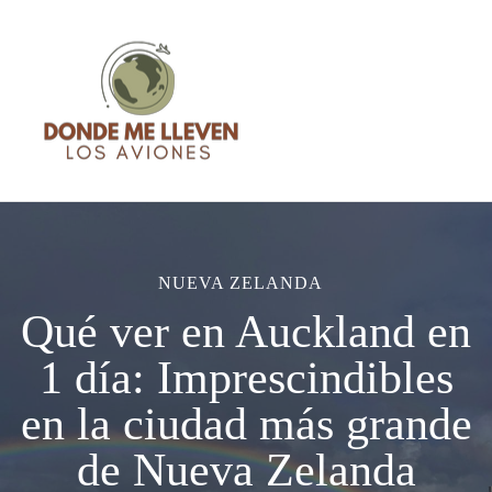
Blog de Viajes – Donde me
Blog de Viajes con consejos, recomendaciones, sensaciones y
lleven los aviones
guías basadas en mi experiencia
NUEVA ZELANDA
Qué ver en Auckland en
1 día: Imprescindibles
en la ciudad más grande
de Nueva Zelanda