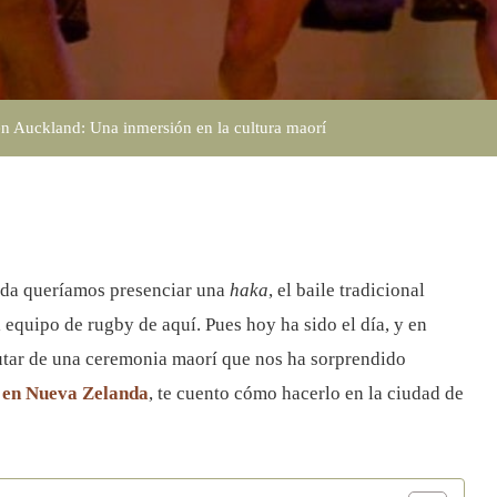
Una
Inmersió
En
n Auckland: Una inmersión en la cultura maorí
La
Cultura
Maorí
nda queríamos presenciar una
haka
, el baile tradicional
 equipo de rugby de aquí. Pues hoy ha sido el día, y en
utar de una ceremonia maorí que nos ha sorprendido
 en Nueva Zelanda
, te cuento cómo hacerlo en la ciudad de