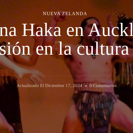
NUEVA ZELANDA
na Haka en Auck
sión en la cultura
En
Actualizado El
Diciembre 17, 2024
0 Comentarios
Viendo
Una
Haka
En
Aucklan