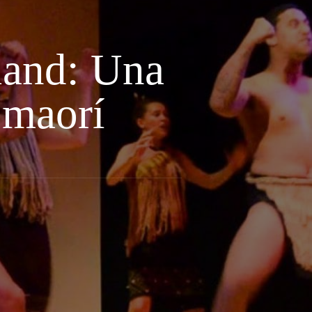
land: Una
 maorí
d: