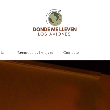
lleven los aviones
es y guías basadas en mi experiencia
ía
Recursos del viajero
Contacto