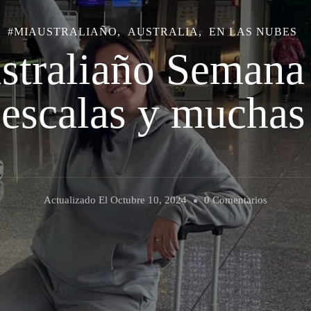
#MIAUSTRALIAÑO
AUSTRALIA
EN LAS NUBES
traliaño Semana 
 escalas y muchas
En
Actualizado El
Octubre 10, 2024
0 Comentarios
#MiAustra
Semana
0:
Tres
Vuelos,