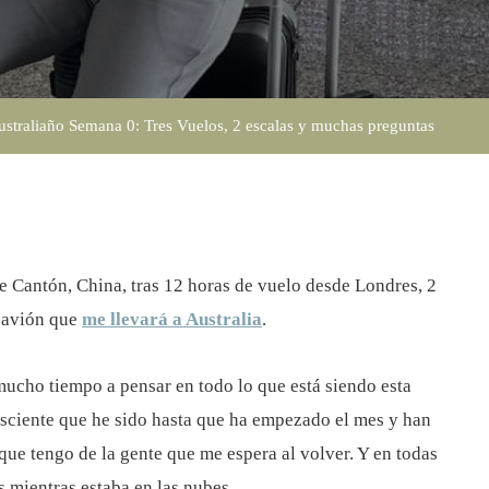
2
Escalas
Y
straliaño Semana 0: Tres Vuelos, 2 escalas y muchas preguntas
Muchas
Preguntas
e Cantón, China, tras 12 horas de vuelo desde Londres, 2
n avión que
me llevará a Australia
.
mucho tiempo a pensar en todo lo que está siendo esta
sciente que he sido hasta que ha empezado el mes y han
que tengo de la gente que me espera al volver. Y en todas
s mientras estaba en las nubes.