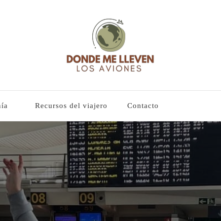
lleven los aviones
es y guías basadas en mi experiencia
ía
Recursos del viajero
Contacto