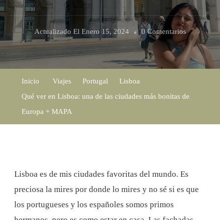
En
Actualizado El
Enero 15, 2024
0 Comentarios
Qué
Ver
En
Inicio
Viajes
Portugal
Lisboa
Lisboa:
Qué ver en Lisboa: una de las ciudades más bonitas de
Una
Europa + MAPA
De
Las
Ciudades
Más
Lisboa es de mis ciudades favoritas del mundo. Es
Bonitas
preciosa la mires por donde lo mires y no sé si es que
De
los portugueses y los españoles somos primos
Europa
hermanos, pero es como estar en casa. Las fachadas,