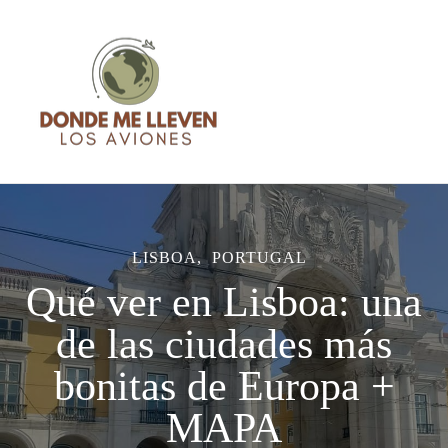
Blog de Viajes – Donde me
Blog de Viajes con consejos, recomendaciones, sensaciones y
lleven los aviones
guías basadas en mi experiencia
LISBOA
PORTUGAL
Qué ver en Lisboa: una
de las ciudades más
bonitas de Europa +
MAPA