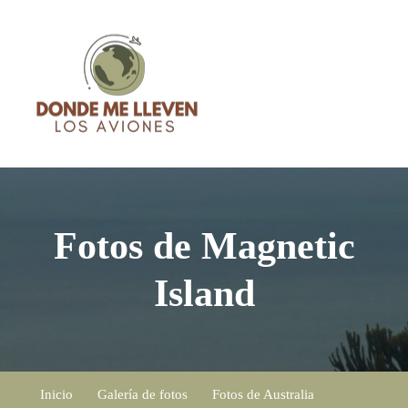
Blog de Viajes – Donde me
Blog de Viajes con consejos, recomendaciones, sensaciones y
lleven los aviones
guías basadas en mi experiencia
Fotos de Magnetic
Island
Inicio
Galería de fotos
Fotos de Australia