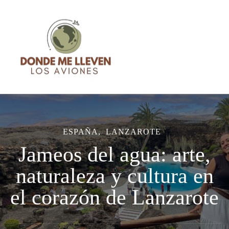
Blog de Viajes – Donde me
Blog de Viajes con consejos, recomendaciones, sensaciones y
lleven los aviones
guías basadas en mi experiencia
ESPAÑA
LANZAROTE
Jameos del agua: arte,
naturaleza y cultura en
el corazón de Lanzarote