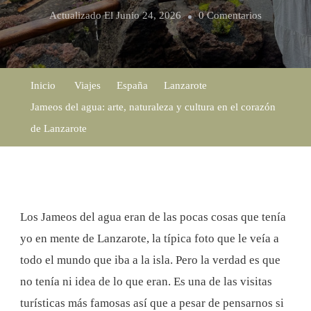
En
Actualizado El
Junio 24, 2026
0 Comentarios
Jameos
Del
Agua:
Inicio
Viajes
España
Lanzarote
Arte,
Jameos del agua: arte, naturaleza y cultura en el corazón
Naturaleza
de Lanzarote
Y
Cultura
En
El
Los Jameos del agua eran de las pocas cosas que tenía
Corazón
yo en mente de Lanzarote, la típica foto que le veía a
De
todo el mundo que iba a la isla. Pero la verdad es que
Lanzarote
no tenía ni idea de lo que eran. Es una de las visitas
turísticas más famosas así que a pesar de pensarnos si